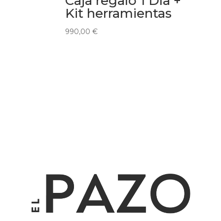
Caja regalo 1 Día +
Kit herramientas
990,00
€